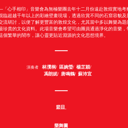
 ─「心手相印」音樂會為無極樂團去年十二月份遠赴敦煌實地考
親臨超越千年以上的彩繪壁畫現場，透過欣賞不同的石窟容貌及
交流研討，以便了解更豐富的敦煌文化，尤其當中多以舞樂為題
最珍貴的文化資料。此場音樂會希望可由團員通過淨化的音樂，
這個繁華的鬧巿，讓心靈更貼近淵源的文化思想境界。
林灒桐/ 區婉瑩/ 楊芷穎/
演奏者
馮朗妮/ 唐鳴鶴/ 蘇沛宜
節目 ​
樂舞圖