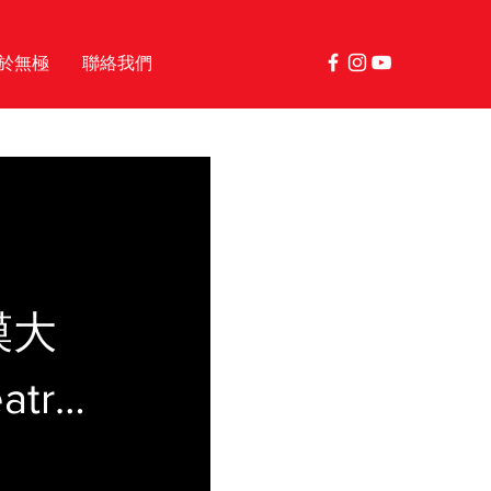
於無極
聯絡我們
漠大
atre
and