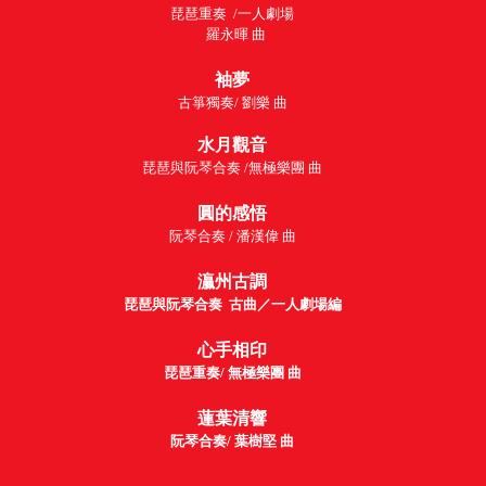
琵琶重奏 /
一人劇場
羅永暉
曲
袖夢
古箏獨奏/ 劉樂 曲
水月觀音
琵琶與阮琴合奏 /無極樂團
曲
圓的感悟
阮琴合奏 / 潘漢偉 曲
灜州古調
琵琶與阮琴合奏 古曲／一人劇場編
心手相印
琵琶重奏/ 無極樂團
曲
蓮葉清響
阮琴合奏/ 葉樹堅 曲