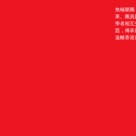
無極樂團
果。團員
學者相互
題，傳承
遠離香港