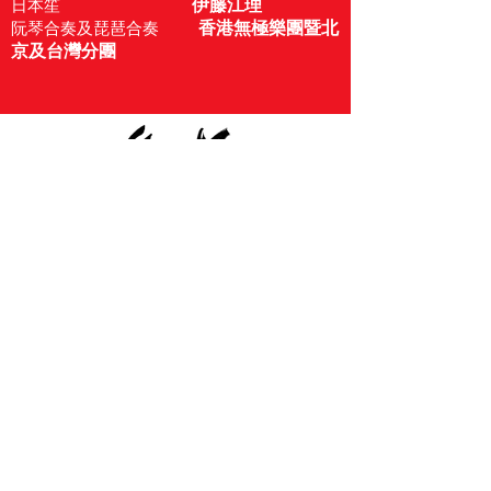
伊藤江理
日本笙
香港無極樂團暨北
阮琴合奏及琵琶合奏
京及台灣分團
聯絡
wuji.ensemble@gmail.com
跟縱我們