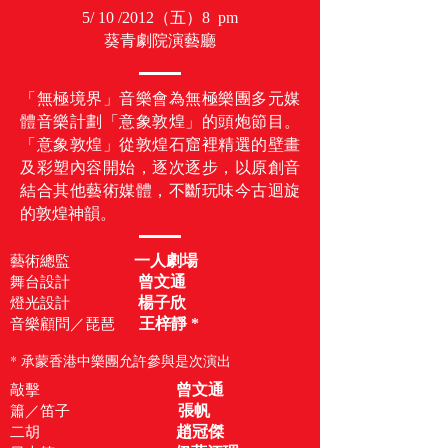
5/ 10 /2012（五）8 pm
葵青劇院演藝廳
「無極境界」音樂會為無極樂團多元媒
體音樂計劃「意象敦煌」的頭炮節目。
「意象敦煌」從敦煌石窟裡精選的壁畫
及彩塑內容開始，逐次逐步，以原創音
結合其他藝術媒體，不斷玩味今古迴旋
的敦煌神韻。
一人劇場
藝術總監
曾文通
舞台設計
楊子欣
燈光設計
王梓靜 *
音樂顧問／琵琶
* 承蒙香港中樂團允許參與是次演出
曾文通
敲擊
張帆
簫／笛子
趙冠傑
二胡