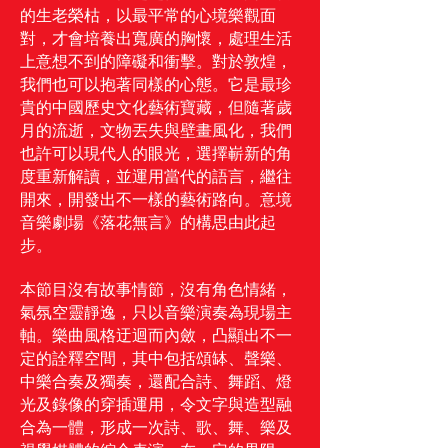
的生老榮枯，以最平常的心境樂觀面
對，才會培養出寬廣的胸懷，處理生活
上意想不到的障礙和衝擊。對於敦煌，
我們也可以抱著同樣的心態。它是最珍
貴的中國歷史文化藝術寶藏，但隨著歲
月的流逝，文物丟失與壁畫風化，我們
也許可以現代人的眼光，選擇嶄新的角
度重新解讀，並運用當代的語言，繼往
開來，開發出不一樣的藝術路向。意境
音樂劇場《落花無言》的構思由此起
步。
本節目沒有故事情節，沒有角色情緒，
氣氛空靈靜逸，只以音樂演奏為現場主
軸。樂曲風格迂迴而內斂，凸顯出不一
定的詮釋空間，其中包括頌缽、聲樂、
中樂合奏及獨奏，還配合詩、舞蹈、燈
光及錄像的穿插運用，令文字與造型融
合為一體，形成一次詩、歌、舞、樂及