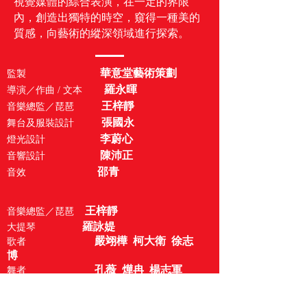
視覺媒體的綜合表演，在一定的界限
內，創造出獨特的時空，窺得一種美的
質感，向藝術的縱深領域進行探索。
華意堂藝術策劃
監
製
羅永暉
導演／作曲 / 文本
王梓靜
音樂總監／琵琶
張國永
舞台及服裝設計
李蔚心
燈光設計
陳沛正
音響設計
邵青
音
效
王梓靜
音樂總監／琵琶
羅詠媞
大提琴
嚴翊樺
柯大衛
徐志
歌者
博
孔薇
燁冉
楊志軍
舞者
林灒桐
高思嘉
蘇沛
琵琶
宜